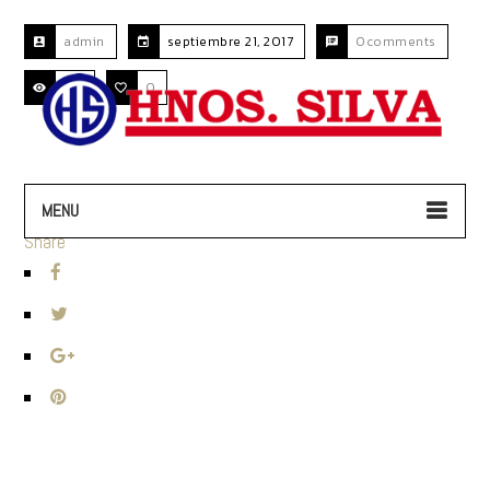
admin
septiembre 21, 2017
0comments
124
0
MENU
Share